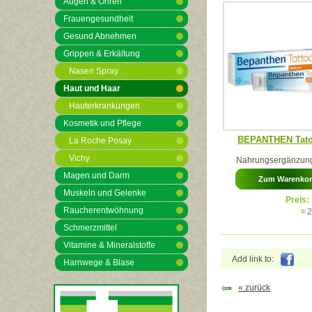
Augen & Ohren
Frauengesundheit
Gesund Abnehmen
Grippen & Erkältung
Nasen Spray
Haut und Haar
Hauterkrankungen
Kosmetik und Pflege
BEPANTHEN Tato
La Roche Posay
Vichy
Nahrungsergänzung
Magen und Darm
Zum Warenko
Muskeln und Gelenke
Preis:
Raucherentwöhnung
≈
2
Schmerzmittel
Vitamine & Mineralstoffe
Add link to:
Harnwege & Blase
« zurück