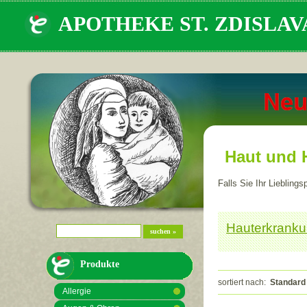
APOTHEKE ST. ZDISLAV
Haut und 
Falls Sie Ihr Liebling
Hauterkrank
Suchfeld
suchen
Produkte
sortiert nach:
Standard
Allergie