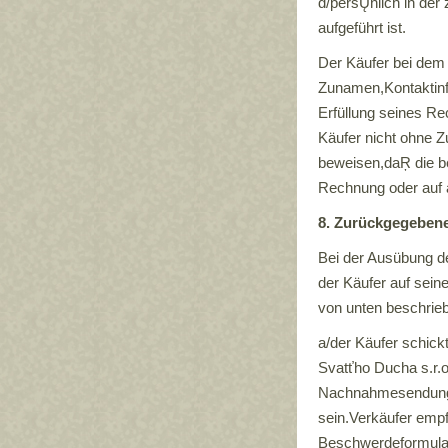
d/persŲnlich in der
aufgeführt ist.
Der Käufer bei dem
Zunamen,Kontaktinf
Erfüllung seines Rec
Käufer nicht ohne Z
beweisen,daŖ die be
Rechnung oder auf 
8. Zurückgegeben
Bei der Ausübung de
der Käufer auf sein
von unten beschri
a/der Käufer schick
Svatťho Ducha s.r.
Nachnahmesendung 
sein.Verkäufer emp
Beschwerdeformular 