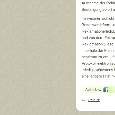
Aufnahme der Reklam
Bestätigung sofort
Im weiteren schickt
Beschwerdeformular
Reklamationerledigu
und von dem Zeitra
Reklamation.Diese 
innerhalb der Frist 
bestimmt ist,am Ųft
Protokoll elektroni
erledigt,spätestens
eine längere Frist n
Add link to:
« zurück