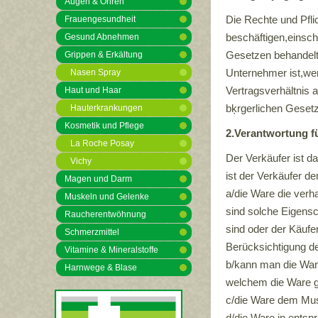
Augen & Ohren
Die Rechte und Pfli
Frauengesundheit
beschäftigen,einschl
Gesund Abnehmen
Gesetzen behandelt
Grippen & Erkältung
Unternehmer ist,we
Nasen Spray
Vertragsverhältnis
Haut und Haar
bķrgerlichen Gesetz
Hauterkrankungen
Kosmetik und Pflege
2.Verantwortung f
La Roche Posay
Der Verkäufer ist d
Vichy
ist der Verkäufer d
Magen und Darm
a/die Ware die ver
Muskeln und Gelenke
sind solche Eigens
Raucherentwöhnung
sind oder der Käufe
Schmerzmittel
Berücksichtigung d
Vitamine & Mineralstoffe
b/kann man die War
Harnwege & Blase
welchem die Ware g
c/die Ware dem Must
d/die Ware in ents