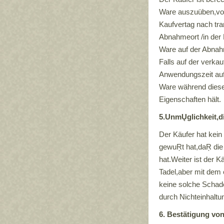
Ware auszuüben,vor
Kaufvertag nach tran
Abnahmeort /in der 
Ware auf der Abnah
Falls auf der verka
Anwendungszeit aufg
Ware während dieser
Eigenschaften hält.
5.UnmŲglichkeit,d
Der Käufer hat kei
gewuŖt hat,daŖ die 
hat.Weiter ist der 
Tadel,aber mit dem 
keine solche Schade
durch Nichteinhaltu
6. Bestätigung von