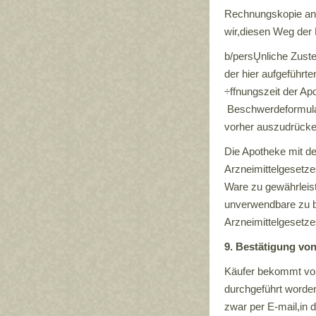
Rechnungskopie ans
wir,diesen Weg de
b/persŲnliche Zuste
der hier aufgeführte
÷ffnungszeit der Ap
Beschwerdeformular 
vorher auszudrücke
Die Apotheke mit d
Arzneimittelgesetze
Ware zu gewährleist
unverwendbare zu b
Arzneimittelgesetzes
9. Bestätigung vo
Käufer bekommt vom
durchgeführt worden
zwar per E-mail,in 