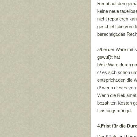
Recht auf den gemä
keine neue tadellos
nicht reparieren kan
geschieht,die von d
berechtigt,das Rec
a/bei der Ware mit
gewuŖt hat
b/die Ware durch n
c/ es sich schon u
entspricht,den die 
d/ wenn dieses von
Wenn die Reklamatio
bezahlten Kosten ge
Leistungsmängel.
4.Frist für die Du
Der Käufer ist bere