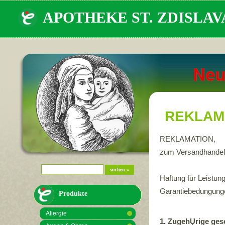
APOTHEKE ST. ZDISLAV
REKLAM
REKLAMATION,
zum Versandhandel 
Suchfeld
suchen
Haftung für Leistu
Garantiebedungung
Produkte
Allergie
1. ZugehŲrige ges