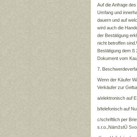
Auf die Anfrage des 
Umfang und innerhal
dauern und auf welc
wird auch die Hande
der Bestätigung erk
nicht betroffen sin
Bestätigung dem ß 
Dokument vom Kauf 
7. Beschwerdeverf
Wenn der Käufer Wa
Verkäufer zur Geltu
a/elektronisch auf 
b/telefonisch auf 
c/schriftlich per B
s.r.o.,NämžstŪ Svo