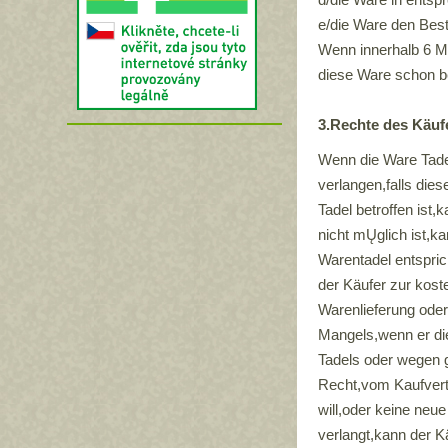
e/die Ware den Bes
Wenn innerhalb 6 Mo
diese Ware schon b
3.Rechte des Käufe
Wenn die Ware Tadel
verlangen,falls die
Tadel betroffen ist
nicht mŲglich ist,
Warentadel entspri
der Käufer zur koste
Warenlieferung ode
Mangels,wenn er di
Tadels oder wegen g
Recht,vom Kaufvert
will,oder keine neu
verlangt,kann der K